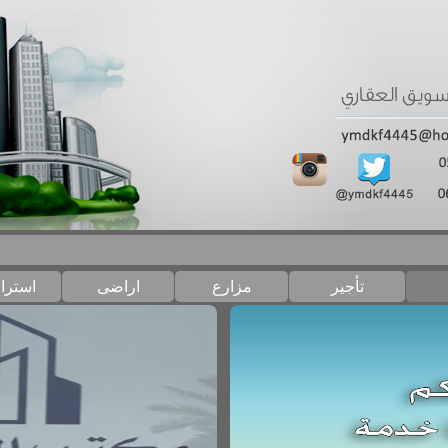
تأجير
مزارع
اراضى
استرا