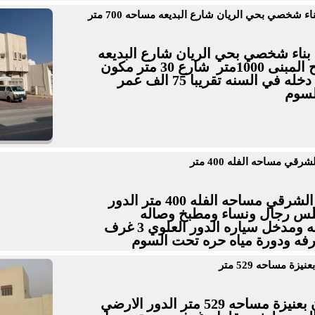
اء شخصي بحي الريان شارع البديعه مساحه 700 متر
ه بناء شخصي بحي الريان شارع البديعه
مساحه 700 مترمسطح المبنى 1000متر شارع 30 متر مكون
من 4 محلات و4 شقق دخله في السنه تقريبا 75 الف عمر
قي مساحه الفله 400 متر
للبيع فلتين بحي المنارالشرقي مساحه الفله 400 متر الدور
س رجال ونساء ومطبخ وصاله
ومستودع وغرفة خادمه ومدخل سياره الدور العلوي 3 غرف
فه ودورة مياه حره تحت السوم
زة مساحه 529 متر
للبيع فله بحي الاسكان بعنيزة مساحه 529 متر الدور الارضي