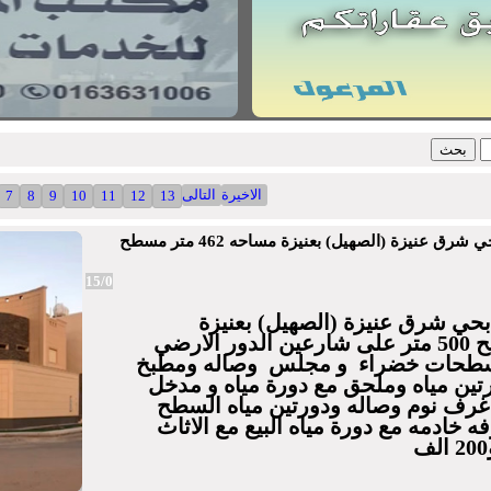
الاخيرة
التالى
7
8
9
10
11
12
13
للبيع فله بناء شخصي بحي شرق عنيزة (الصهيل) بعنيزة مساحه 462 متر مسطح
15/0
بحي شرق عنيزة (الصهيل) بعنيزة
مساحه 462 متر مسطح 500 متر على شارعين الدور الارضي
سطحات خضراء و مجلس وصاله ومطبخ
ين مياه وملحق مع دورة مياه و مدخل
ياره الدور العلوي 4 غرف نوم وصاله ودورتين مياه السطح
خادمه مع دورة مياه البيع مع الاثاث