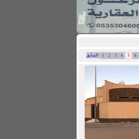
السابق
1
2
3
4
5
6