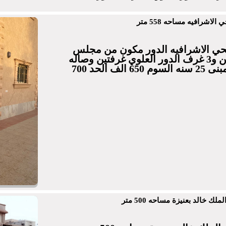
لاشرافيه مساحه 558 متر
بحي الاشرافيه الدور مكون من مجلس
وصله ومقلط ومطبخين و3 غرف الدور العلوي غرفتين وصاله
ومدخل سياره عمر المبنى 25 سنه السوم 650 الف الحد 700
ك خالد بعنيزة مساحه 500 متر