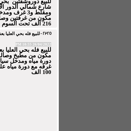
شارع شمالي الدور ا
ومقلط و3 غرف
مكون من غرفتين وصال
216 الف تحت السوم
2325 -
للبيع فله بحي العليا بعنيزة
26/04/2022 10:55 PM
مكون من مطبخ وصالة
100 الف