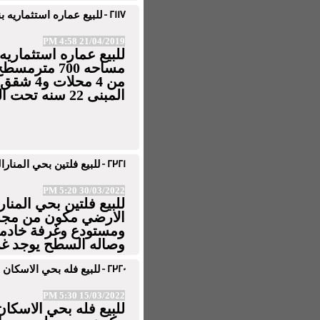
2117 -
للبيع عماره استثماريه بن
21/04/2019 4:58 PM
للبيع عماره استثماري
المبنى 22 سنه تحت السوم
2321 -
للبيع فلتين بحي المنارالشر
30/03/2022 5:20 PM
الارضي مكون من مجل
وصاله السطح يوجد غر
2320 -
للبيع فله بحي الاسكان بعني
15/03/2022 5:30 PM