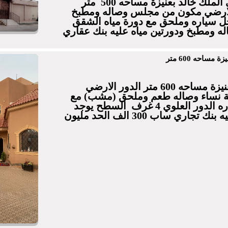
للبيع دوروشقتين بحي الملك خالد بعنيزة مساحه 500 متر
لارضي مكون من مجلس وصاله ومطبخ
 ومدخل سياره وملحق مع دورة مياه الشقق
ه ومطبخ ودورتين مياه عليه بنك عقاري
 مساحه 600 متر
للبيع فله بحي العليا بعنيزة مساحه 600 متر الدور الارضي
 نساء وصاله طعم وملحق (مشب) مع
دورة مياه ومدخل سياره الدور العلوي 4 غرف السطح يوجد
غرفه مع دورة مياه عليه بنك تجاري ساب 300 الف الحد مليون