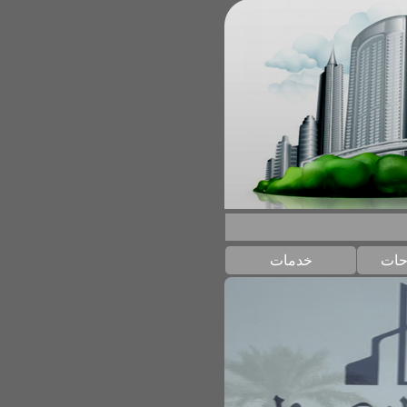
حات
خدمات