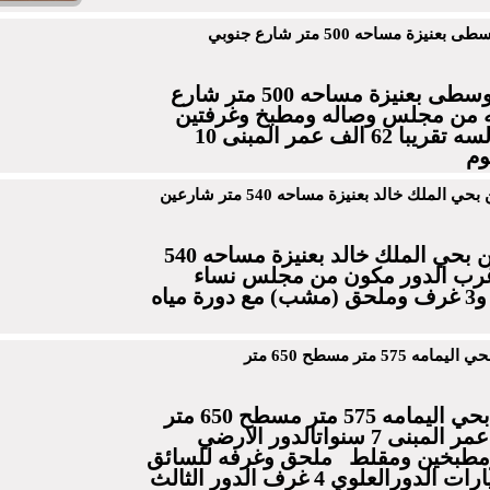
للبيع 4 وحدات بحي الوسطى بعنيزة مساحه 500 متر شارع
من مجلس وصاله ومطبخ وغرفتين
ومدخل سياره دخله بالسه تقريبا 62 الف عمر المبنى 10
وم
لملك خالد بعنيزة مساحه 540 متر شارعين
للبيع دور اساس شقتين بحي الملك خالد بعنيزة مساحه 540
رب الدور مكون من مجلس نساء
وصاله ومطبخ ومقلط و3 غرف وملحق (مشب) مع دورة مياه
5 متر مسطح 650 متر
للبيع فله بناء شخصي بحي اليمامه 575 متر مسطح 650 متر
شارعين جنوبي غربي عمر المبنى 7 سنواتالدور الارضي
مطبخين ومقلط ملحق وغرفه للسائق
وحوش كبير ياخذ 6 سيارات الدورالعلوي 4 غرف الدور الثالث