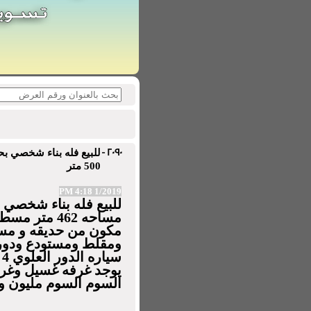
2090 -
500 متر
1/2019 4:18 PM
للبيع فله بناء شخصي 
مكون من حديقه و م
ومقلط ومستودع ودورت
س
يوجد غرفه غسيل وغرفه 
السوم السوم مليون و200 الف