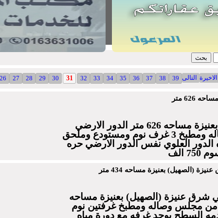
الاخيرة
التالى
26
27
28
29
30
31
32
33
34
35
36
37
38
39
 626 متر
للبيع فله بحي الشفاء بعنيزة مساحه 626 متر الدور الارضي
مكون من مجلس وصاله ومطبخ 3 غرف نوم ومستودع وملحق
ت مياه الدور العلوي نفس الدور الارضي حره
7 الف
 بحي شرق عنيزة (الصهيل) بعنيزة مساحه
ون من مجلس وصاله ومطبخ غرفتين نوم
مه السطح يوجد غرفه مع دورة مياه