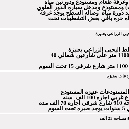
غرفة طعام ومستودع ودورتين مياه
ومستودع ومدخل سياره الدور العلوي
د دورة مياه وصاله السطح يوجد غرفه
ياه حره باقي بعض التشطيبات تحت
ى الزراعي بعنيزة
ط اليحيى الزراعي بعنيزة
مساحه القطعه الاول 1100 متر على شارعين شمالي 40
م
دعات بعنيزه
المستودعات عنيزه المستودع
المستودع الثاني مساحه 910 شارع شرقي اجاره 70 الف مده
احه 25 الف