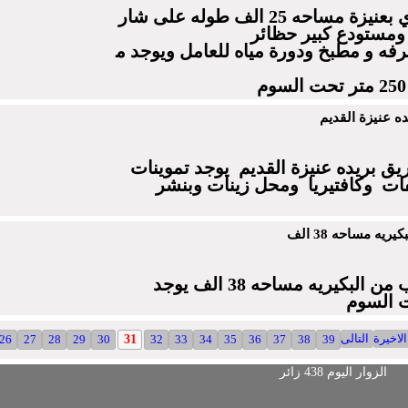
ي
بعنيزة
مساحه
25
الف
طوله
على
شار
ومستودع كبير
حظائر
رفه
و
مطبخ
ودورة
مياه
للعامل
ويوجد
م
2
متر
تحت
السوم
ه عنيزة القديم
ق بريده عنيزة القديم يوجد تموينات
ات وكافتيريا ومحل زينات وبنشر
يه مساحه 38 الف
للبيع ارض زراعيه قرب من البكيريه مساحه 38 الف يوجد
ت السوم
الاخيرة
التالى
26
27
28
29
30
31
32
33
34
35
36
37
38
39