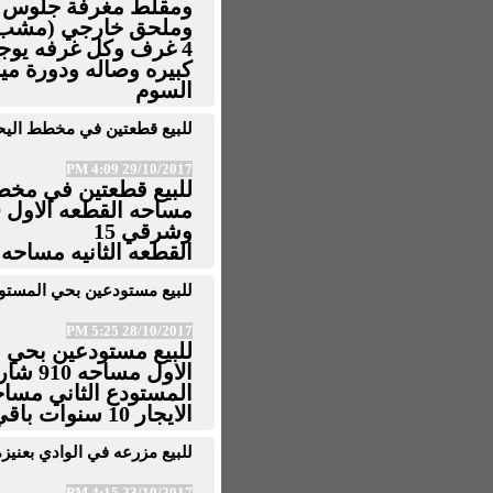
ومقلط مغرفة جلوس و
وملحق خارجي (مشب) 
4 غرف وكل غرفه يوج
كبيره وصاله ودورة م
السوم
للبيع قطعتين في مخطط اليحي
29/10/2017 4:09 PM
للبيع قطعتين في مخط
وشرقي 15
القطعه الثانيه مساحه 1100 متر شارع شرقي 15 تحت السو
للبيع مستودعين بحي المستو
28/10/2017 5:25 PM
للبيع مستودعين بحي 
الاول مساحه 910 شارع غربي اجاره 100 الف سنه
الايجار 10 سنوات باقي 5 سنوات يوجد صبره تحت السوم
للبيع مزرعه في الوادي بعنيزة مس
23/10/2017 4:15 PM