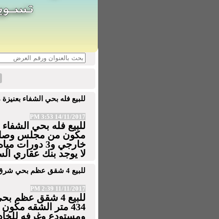
للبيع فله بحي الشفاء بعنيزة مساحه
14/11/2017 3:53 PM
خارجي و3 دورا
لا يوجد بنك عقاري السوم 50
للبيع 4 شقق عظم بحي شرق عنيزة (الصهيل) بعنيزة مساحه 434 متر
11/11/2017 2:39 PM
للبيع 4 شقق عظم
434 متر الشقه مك
ومستودع وغرفه للخاد