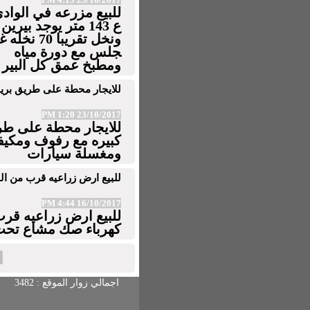
للبيع
مزرعه
في
الواد
ع
143
متر
يوجد
بيرين
ونخل
تقريبا
70
نخله
غ
جلس
مع
دورة
مياه
ومطبخ
عمق
كل
البير
50
للايجار محطة على طريق بريد
23/10/2017 1:20 PM
للايجار محطة على طري
كبيره مع رفوف ومكيف
ومغسلة سيارات
للبيع ارض زراعيه قرب من البكير
16/10/2017 4:44 PM
كهرباء صك مشاع تح
اجمالي زوار الموقع : 3482 الزوار اليوم 438 زائر