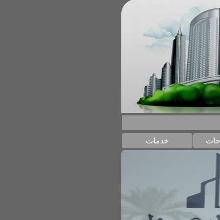
حات
خدمات