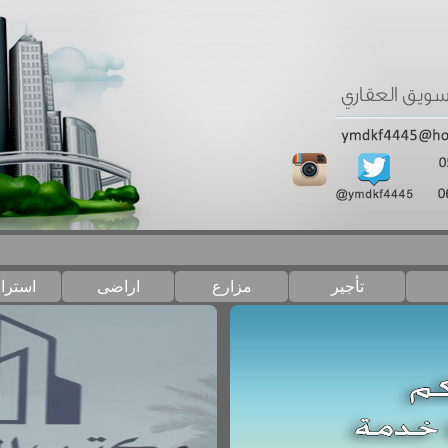
تأجير
مزارع
اراضى
استرا