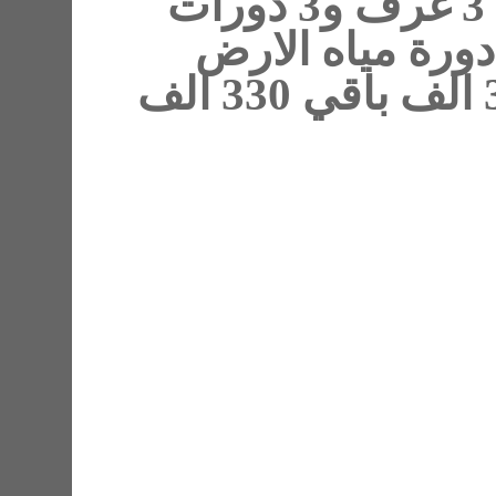
ومدخل سياره الدور العلوي 3 غرف و3 دورات
ياه الارض
مرهونه للبنك كل شهر 3085 الف باقي 330 الف