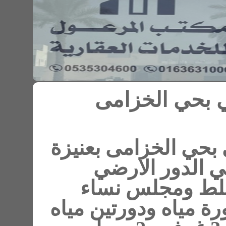
 الخزامى
لخزامى بعنيزة
لدور الارضي
مجلس نساء
ع دورة مياه ودورتين مياه