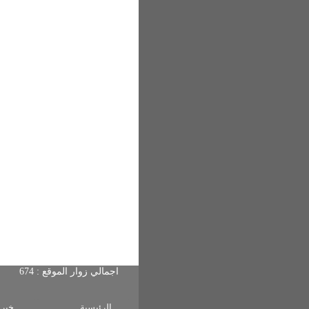
اجمالي زوار الموقع : 674 الزوار اليوم 163 زائر
الرئيسية
خبرا