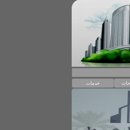
حات
خدمات