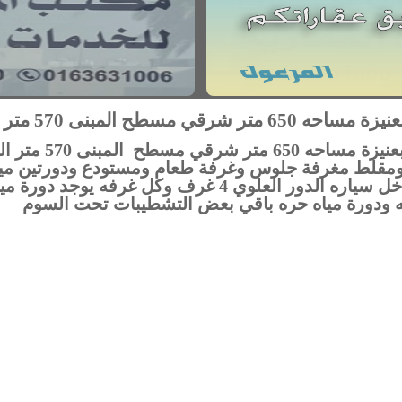
 شرقي مسطح المبنى 570 متر
للبيع فله بحي المرو
قلط مغرفة جلوس وغرفة طعام ومستودع ودورتين مي
(مشب) ومستودع ومدخل سياره الدور العلوي 4 غرف وكل غر
ه ودورة مياه حره باقي بعض التشطيبات تحت السوم