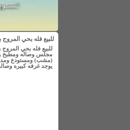
للبيع فله بحي المروج بعنيزة مساحه 650 متر
مجلس وصاله ومطبخ وم
يوجد غرفه كبيره وصال