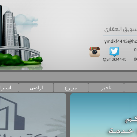
تأجير
مزارع
اراضى
استرا