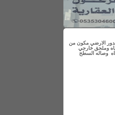
ج بعنيزة مساحه 650 متر شرقي مسطح المبنى 570 متر الدور الارضي مكون من
اه وملحق خارجي
فه يوجد دورة مياه وصاله السطح