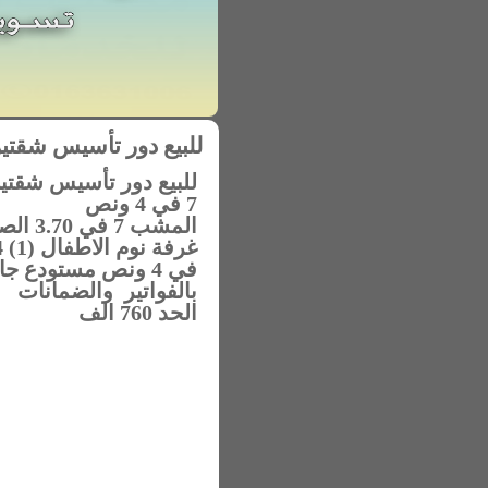
للبيع دور تأسيس شقتين مساحة الارض 
7 في 4 ونص
المشب 7 في 3.70 الصاله7 في4 غرفة النوم 5 في 4 ونص
بالفواتير والضمانات
الحد 760 الف