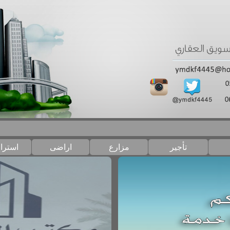
تأجير
مزارع
اراضى
استرا