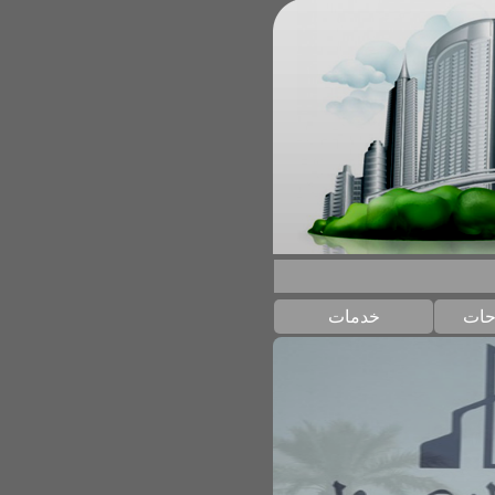
حات
خدمات