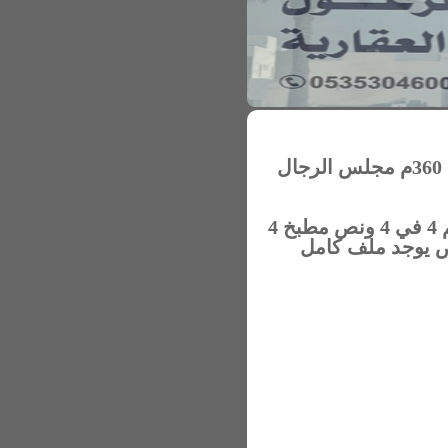
للبيع دور تأسيس شقتين مساحة الارض 529م واجهة البيت شرقيه مساحة البناء 360م مجلس الرجال
غرفة نوم الاطفال (1) 4 ونص في 4غرفة اطفال( 2 )4 ونص في 4مجلس الحريم 4 في 4 ونص مطبخ 4
 جانب المطبخ3 ونص في مترمقلط رجال 4 ونص في 5 ونص يوجد ملف كامل