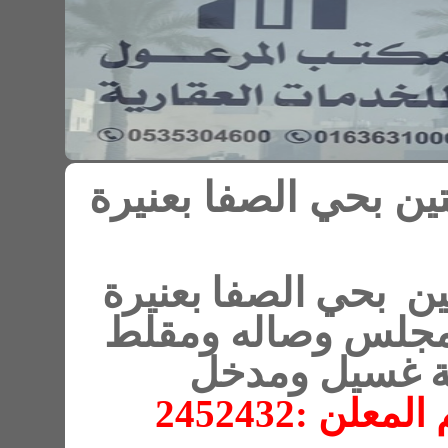
 الصفا بعنيرة
 الصفا بعنيرة
جلس وصاله ومقلط
يل ومدخل
24524