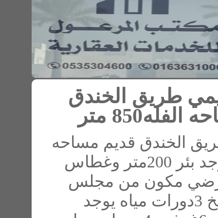
ريق الخندق
خندق قديم مساحه
7745 متر مساحه الفله850 متر يوجد بئر 200متر وغطاس
الأرضي مكون من مجلس
تين وغرفه نوم ومطبخ 3دورات مياه يوجد