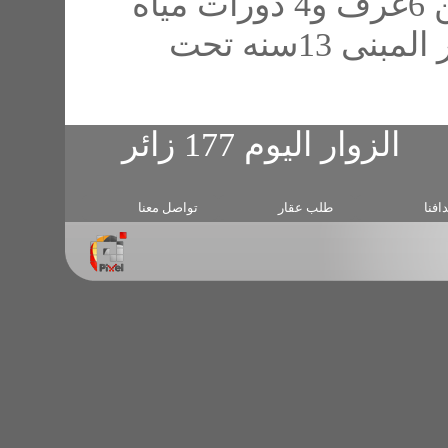
ملحق 8×5 الدور العلوي مكون من 6غرف و4 دورات مياه
يوجد مسبح 6×11 وخيمه 6×4 عمر المبنى 13سنه تحت
طلب عقار
تواصل معنا